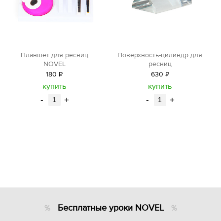
Планшет для ресниц
Поверхность-цилиндр для
NOVEL
ресниц
180
Р
630
Р
уб.
уб.
купить
купить
-
+
-
+
Бесплатные уроки NOVEL