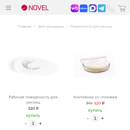
>
®
Главная
>
Для процедуры
>
Поверхности для ресниц
Рабочая поверхность для
Контейнер со спонжем
ресниц
510
320
Р
320
Р
уб.
купить
уб.
купить
-
+
-
+