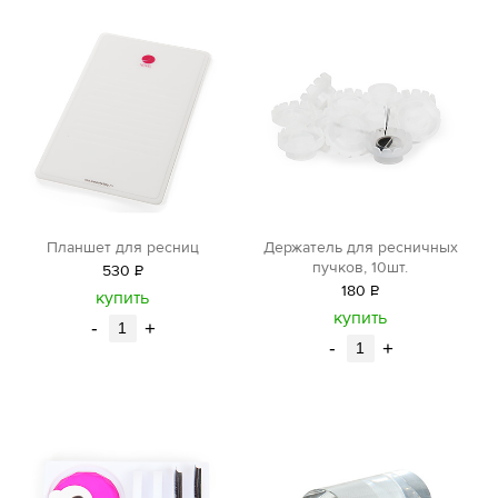
Планшет для ресниц
Держатель для ресничных
пучков, 10шт.
530
Р
180
Р
уб.
купить
уб.
купить
-
+
-
+